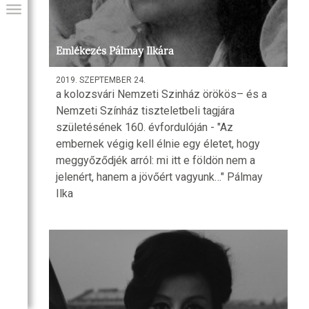
Emlékezés Pálmay Ilkára
2019. SZEPTEMBER 24.
a kolozsvári Nemzeti Szinház örökös– és a
Nemzeti Színház tiszteletbeli tagjára
születésének 160. évfordulóján - "Az
embernek végig kell élnie egy életet, hogy
meggyőződjék arról: mi itt e földön nem a
jelenért, hanem a jövőért vagyunk…" Pálmay
GIAI PROGRAM
Ilka