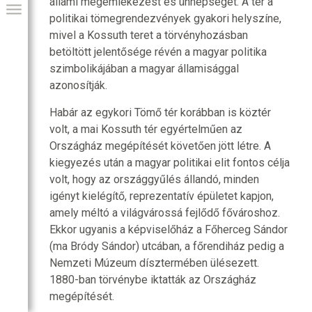
állami megemlékezést és ünnepséget. A tér a
politikai tömegrendezvények gyakori helyszíne,
mivel a Kossuth teret a törvényhozásban
betöltött jelentősége révén a magyar politika
szimbolikájában a magyar államisággal
azonosítják.
Habár az egykori Tömő tér korábban is köztér
volt, a mai Kossuth tér egyértelműen az
Országház megépítését követően jött létre. A
kiegyezés után a magyar politikai elit fontos célja
volt, hogy az országgyűlés állandó, minden
GIAI PROGRAM
igényt kielégítő, reprezentatív épületet kapjon,
amely méltó a világvárossá fejlődő fővároshoz.
Ekkor ugyanis a képviselőház a Főherceg Sándor
(ma Bródy Sándor) utcában, a főrendiház pedig a
Nemzeti Múzeum dísztermében ülésezett.
1880-ban törvénybe iktatták az Országház
megépítését.