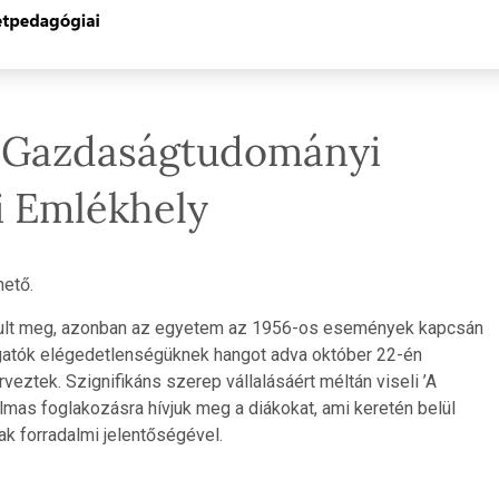
s Gazdaságtudományi
i Emlékhely
hető.
ult meg, azonban az egyetem az 1956-os események kapcsán
llgatók elégedetlenségüknek hangot adva október 22-én
eztek. Szignifikáns szerep vállalásáért méltán viseli ’A
mas foglakozásra hívjuk meg a diákokat, ami keretén belül
 forradalmi jelentőségével.