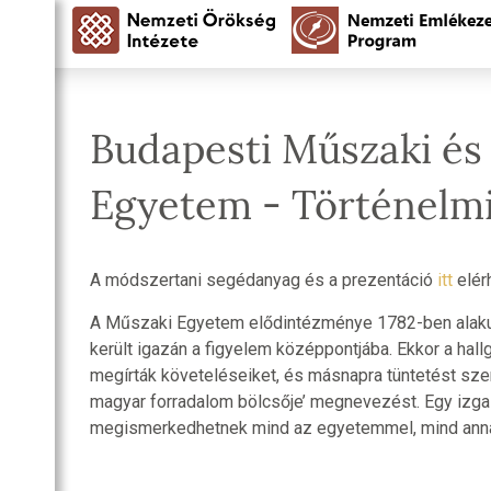
Budapesti Műszaki é
Egyetem - Történelm
A módszertani segédanyag és a prezentáció
itt
elér
A Műszaki Egyetem elődintézménye 1782-ben alak
került igazán a figyelem középpontjába. Ekkor a ha
megírták követeléseiket, és másnapra tüntetést szerv
magyar forradalom bölcsője’ megnevezést. Egy izgal
megismerkedhetnek mind az egyetemmel, mind annak