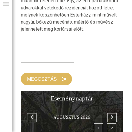
második felében élte. Egy, az európai uralkodói
udvarokkal vetekedő rezidenciát hozott létre,
melynek köszönhetően Esterházy, mint művelt
nagyúr, bőkezű mecénás, műértő és művész
jelenhetett meg kortársai előtt.
MEGOSZTÁS
GIAI PROGRAM
Eseménynaptár
AUGUSZTUS 2026
1
2