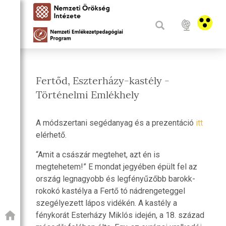
Fertőd, Eszterházy-kastély -
Történelmi Emlékhely
A módszertani segédanyag és a prezentáció
itt
elérhető.
“Amit a császár megtehet, azt én is
megtehetem!” E mondat jegyében épült fel az
ország legnagyobb és legfényűzőbb barokk-
rokokó kastélya a Fertő tó nádrengeteggel
szegélyezett lápos vidékén. A kastély a
fénykorát Esterházy Miklós idején, a 18. század