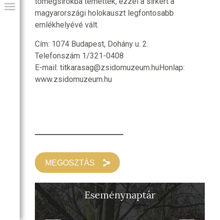
tömegsírokba temették, ezzel a sírkert a
magyarországi holokauszt legfontosabb
emlékhelyévé vált.
Cím: 1074 Budapest, Dohány u. 2.
Telefonszám 1/321-0408
E-mail: titkarasag@zsidomuzeum.huHonlap:
www.zsidomuzeum.hu
GIAI PROGRAM
MEGOSZTÁS
Eseménynaptár