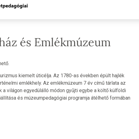
lőház és Emlékmúzeum
hető.
urizmus kiemelt úticélja. Az 1780-as években épült hajlék
rténelmi emlékhely. Az emlékmúzeum 7 év című tárlata az
 a világon egyedülálló módon gyűjti egybe a költő külföldi
 kiállítása és múzeumpedagógiai programja átélhető formában