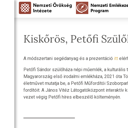
Kiskőrös, Petőfi Szü
A módszertani segédanyag és a prezentáció
itt
elér
Petőfi Sándor szülőháza népi műemlék, a kulturális t
Magyarország első irodalmi emlékháza, 2021 óta Tö
életművet mutatja be, a Petőfi Műfordítói Szoborpark
fordítóit. A János Vitéz Látogatóközpont interaktív
vezet végig Petőfi híres elbeszélő költeményén.