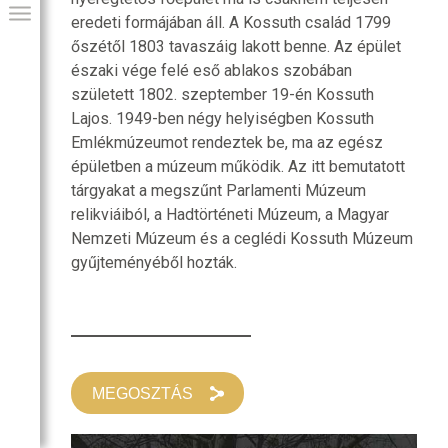
eredeti formájában áll. A Kossuth család 1799
őszétől 1803 tavaszáig lakott benne. Az épület
északi vége felé eső ablakos szobában
született 1802. szeptember 19-én Kossuth
Lajos. 1949-ben négy helyiségben Kossuth
Emlékmúzeumot rendeztek be, ma az egész
épületben a múzeum működik. Az itt bemutatott
tárgyakat a megszűnt Parlamenti Múzeum
relikviáiból, a Hadtörténeti Múzeum, a Magyar
Nemzeti Múzeum és a ceglédi Kossuth Múzeum
gyűjteményéből hozták.
GIAI PROGRAM
MEGOSZTÁS