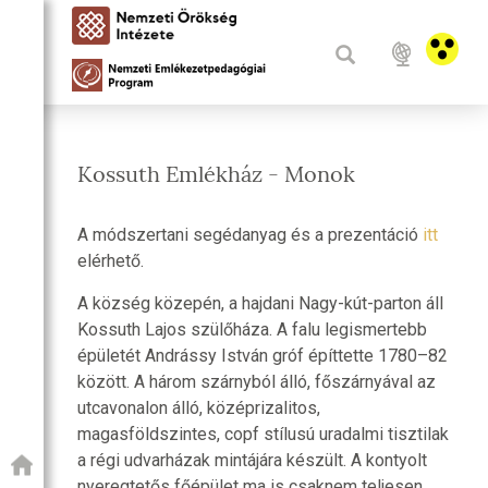
Kossuth Emlékház - Monok
A módszertani segédanyag és a prezentáció
itt
elérhető.
A község közepén, a hajdani Nagy-kút-parton áll
Kossuth Lajos szülőháza. A falu legismertebb
épületét Andrássy István gróf építtette 1780–82
között. A három szárnyból álló, főszárnyával az
utcavonalon álló, középrizalitos,
magasföldszintes, copf stílusú uradalmi tisztilak
a régi udvarházak mintájára készült. A kontyolt
nyeregtetős főépület ma is csaknem teljesen