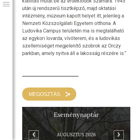
kiállítás mutat be az érdeklődők számára. 1945
után új rendszerű tisztképző, majd oktatási
intézmény, múzeum kapott helyet itt, jelenleg a
Nemzeti Közszolgálati Egyetem otthona. A
Ludovika Campus területén ma is megtalálható
az egykori lovarda, vívóterem, és a ludovikás
szellemiséget megjelenítő szobrok az Orczy
parkban, amely nyitva áll a lakosság részére is.”
GIAI PROGRAM
MEGOSZTÁS
Eseménynaptár
AUGUSZTUS 2026