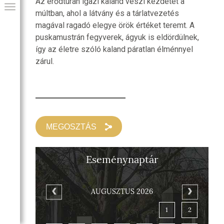
Az erődtúrán igazi kaland veszi kezdetét a
múltban, ahol a látvány és a tárlatvezetés
magával ragadó elegye örök értéket teremt. A
puskamustrán fegyverek, ágyuk is eldördülnek,
így az életre szóló kaland páratlan élménnyel
zárul.
MEGOSZTÁS
GIAI PROGRAM
Eseménynaptár
AUGUSZTUS 2026
1
2