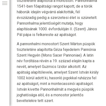
tiszteletére alapította a monostort. Pannonhalma
1541-ben főapátsági rangot kapott, de a török
háborúk idején végvárrá alakították, fél
évszázadig pedig a szerzetesi élet is szünetelt.
Pannonhalma jelentőségét mutatja, hogy
alapításának 1000. évfordulóján II. (Szent) János
Pál pápa is felkereste az apátságot.
A pannonhalmi monostort Szent Márton püspök
tiszteletére alapította Géza fejedelem Pannónia
Szent Hegyén (Mons Sacer Pannoniae). A latin
név fordítása révén a 19. század elején kapta a
GIAI PROGRAM
nevét, amelyet Guzmics Izidor alkotott. Az
apátság alapítólevele, amelyet Szent István király
1002 körül adott ki, hasonló jogokkal ruházza fel
az apátságot, mint a montecassinói apátságot.
István kivette Pannonhalmát a megyés püspök
joghatósága alól, és a monostor jelentős
bevételekre tett szert.