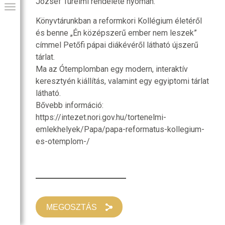
József Türelmi rendelete nyomán.
Könyvtárunkban a reformkori Kollégium életéről
és benne „Én középszerű ember nem leszek”
címmel Petőfi pápai diákévéről látható újszerű
tárlat.
Ma az Ótemplomban egy modern, interaktív
keresztyén kiállítás, valamint egy egyiptomi tárlat
látható.
Bővebb információ:
https://intezet.nori.gov.hu/tortenelmi-
emlekhelyek/Papa/papa-reformatus-kollegium-
GIAI PROGRAM
es-otemplom-/
MEGOSZTÁS