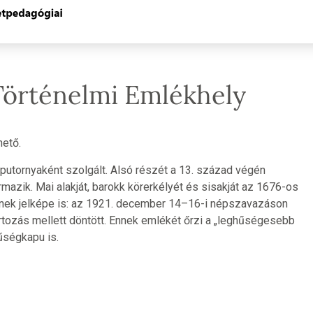
Történelmi Emlékhely
hető.
putornyaként szolgált. Alsó részét a 13. század végén
mazik. Mai alakját, barokk körerkélyét és sisakját az 1676-os
gének jelképe is: az 1921. december 14–16-i népszavazáson
tozás mellett döntött. Ennek emlékét őrzi a „leghűségesebb
űségkapu is.