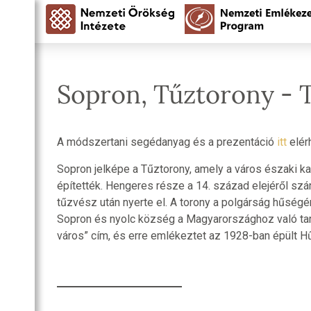
Sopron, Tűztorony - 
A módszertani segédanyag és a prezentáció
itt
elér
Sopron jelképe a Tűztorony, amely a város északi ka
építették. Hengeres része a 14. század elejéről szár
tűzvész után nyerte el. A torony a polgárság hűsé
Sopron és nyolc község a Magyarországhoz való tar
város” cím, és erre emlékeztet az 1928-ban épült H