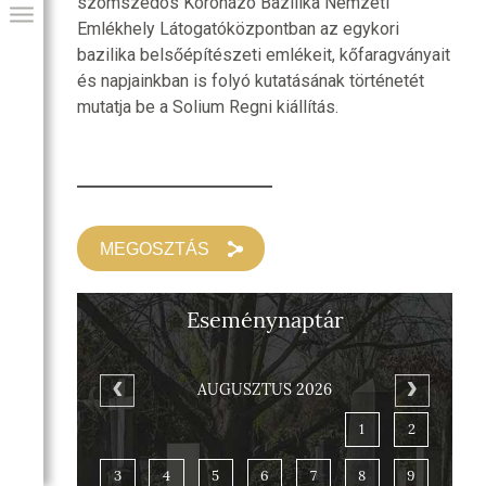
szomszédos Koronázó Bazilika Nemzeti
Emlékhely Látogatóközpontban az egykori
bazilika belsőépítészeti emlékeit, kőfaragványait
és napjainkban is folyó kutatásának történetét
mutatja be a Solium Regni kiállítás.
MEGOSZTÁS
GIAI PROGRAM
Eseménynaptár
AUGUSZTUS 2026
1
2
3
4
5
6
7
8
9