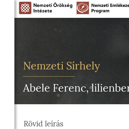
Nemzeti Sírhely
Abele Ferenc, lilienber
Rövid leírás