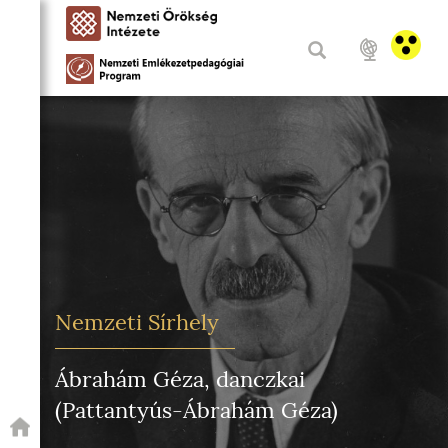
Nemzeti Sírhely
Ábrahám Géza, danczkai
(Pattantyús-Ábrahám Géza)