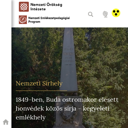
Nemzeti Sírhely
1849-ben, Buda ostromakor elesett
honvédek közös sírja - kegyeleti
emlékhely