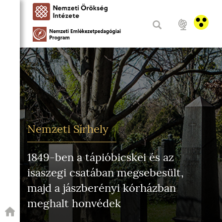
Nemzeti Sírhely
1849-ben a tápióbicskei és az
isaszegi csatában megsebesült,
majd a jászberényi kórházban
meghalt honvédek