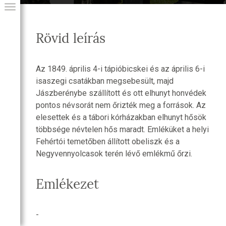
Rövid leírás
Az 1849. április 4-i tápióbicskei és az április 6-i
isaszegi csatákban megsebesült, majd
Jászberénybe szállított és ott elhunyt honvédek
pontos névsorát nem őrizték meg a források. Az
elesettek és a tábori kórházakban elhunyt hősök
többsége névtelen hős maradt. Emléküket a helyi
GIAI PROGRAM
Fehértói temetőben állított obeliszk és a
Negyvennyolcasok terén lévő emlékmű őrzi.
Emlékezet
-