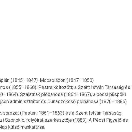
plán (1845–1847), Mocsoládon (1847–1850),
os (1855–1860). Pestre költözött; a Szent István Társaság és
860–1864). Szalatnak plébánosa (1864–1867), a pécsi püspöki
 Majson adminisztrátor és Dunaszekcső plébánosa (1870–1886).
 c. sorozat (Pesten, 1861–1863) és a Szent István Társaság
 Szónok c. folyóirat szerkesztője (1883). A Pécsi Figyelő és
plap külső munkatársa.