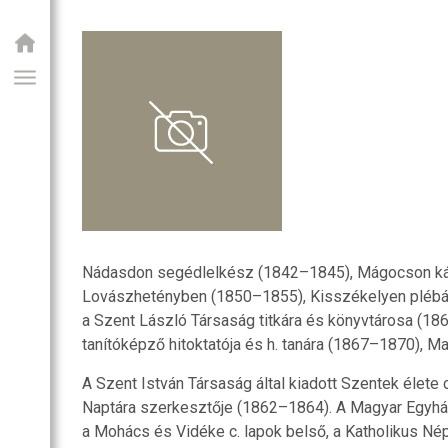
Nádasdon segédlelkész (1842–1845), Mágocson ká
GIAI PROGRAM
Lovászhetényben (1850–1855), Kisszékelyen plébán
a Szent László Társaság titkára és könyvtárosa (1
tanítóképző hitoktatója és h. tanára (1867–1870),
A Szent István Társaság által kiadott Szentek élete
Naptára szerkesztője (1862–1864). A Magyar Egyházi
a Mohács és Vidéke c. lapok belső, a Katholikus Né