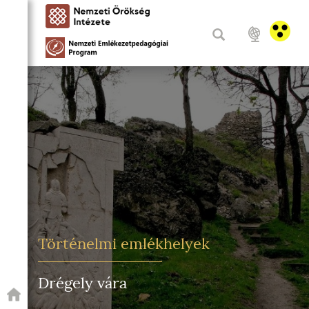
Történelmi emlékhelyek
Drégely vára