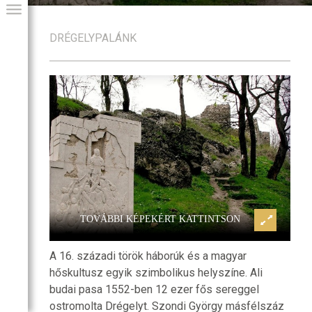
DRÉGELYPALÁNK
Drégely vára
GIAI PROGRAM
TOVÁBBI KÉPEKÉRT KATTINTSON
A 16. századi török háborúk és a magyar
hőskultusz egyik szimbolikus helyszíne. Ali
budai pasa 1552-ben 12 ezer fős sereggel
ostromolta Drégelyt. Szondi György másfélszáz