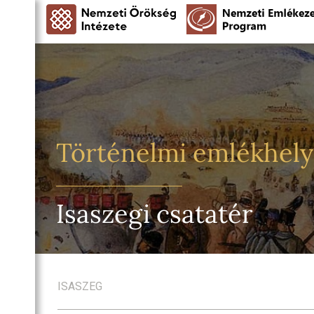
Történelmi emlékhel
Isaszegi csatatér
ISASZEG