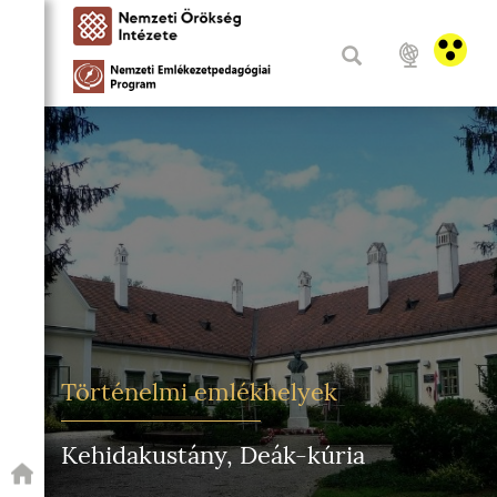
Történelmi emlékhelyek
Kehidakustány, Deák-kúria