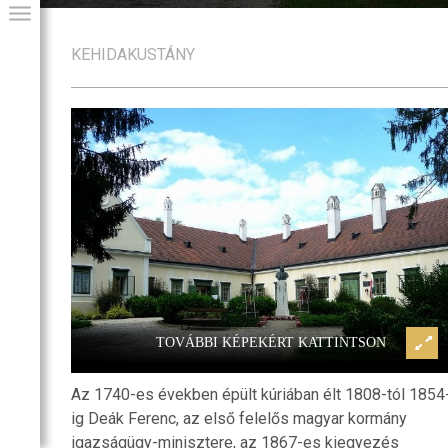
KEHIDAKUSTÁNY
-kúria
Kehidakustány, Deák-kúria
GIAI PROGRAM
TOVÁBBI KÉPEKÉRT KATTINTSON
Az 1740-es években épült kúriában élt 1808-tól 1854
ig Deák Ferenc, az első felelős magyar kormány
igazságügy-minisztere, az 1867-es kiegyezés