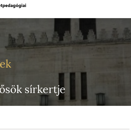
yek
sök sírkertje