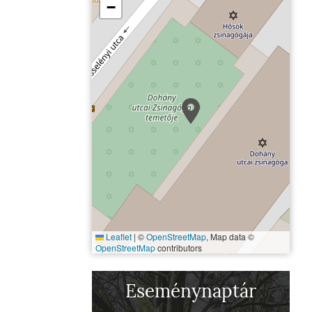
−
Leaflet
|
©
OpenStreetMap
, Map data ©
OpenStreetMap
contributors
Hősök temploma és Hősök sí
Eseménynaptár