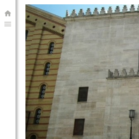
GIAI PROGRAM
ök sírkertje