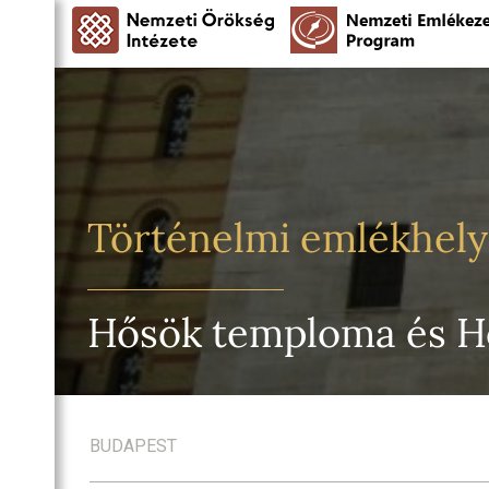
Történelmi emlékhel
Hősök temploma és Hő
BUDAPEST