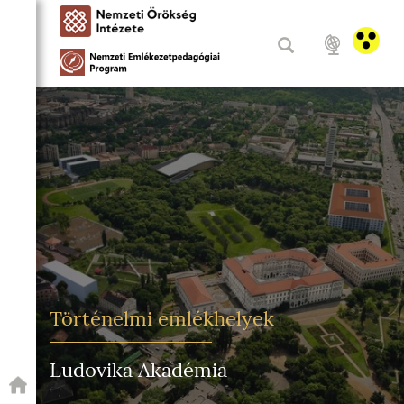
Történelmi emlékhelyek
Ludovika Akadémia