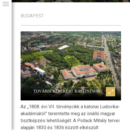
BUDAPEST
mia
Ludovika Akadémia
GIAI PROGRAM
TOVÁBBI KÉPEKÉRT KATTINTSON
Az „1808. évi VII. törvénycikk a katonai Ludovika-
akadémiáról” teremtette meg az önálló magyar
tisztképzés lehetőségét. A Pollack Mihály tervei
alapján 1830 és 1836 között elkészült