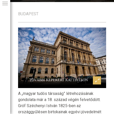
BUDAPEST
kadémia
Magyar Tudományos Akadémi
GIAI PROGRAM
TOVÁBBI KÉPEKÉRT KATTINTSON
A „magyar tudós társaság” létrehozásának
gondolata már a 18. század végén felvetődött.
Gróf Széchenyi István 1825-ben az
országgyűlésen birtokainak egyévi jövedelmét