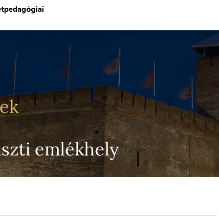
yek
iszti emlékhely