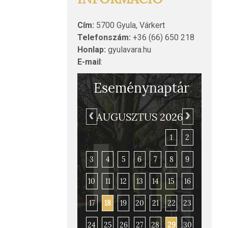
Cím:
5700 Gyula, Várkert
Telefonszám:
+36 (66) 650 218
Honlap:
gyulavara.hu
E-mail
:
Eseménynaptár
AUGUSZTUS 2026
1
2
3
4
5
6
7
8
9
10
11
12
13
14
15
16
Gyulai vár és honvédtiszti em
17
18
19
20
21
22
23
24
25
26
27
28
29
30