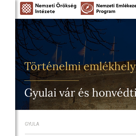
Történelmi emlékhel
Gyulai vár és honvédt
GYULA