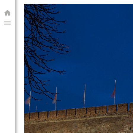
GIAI PROGRAM
zti emlékhely