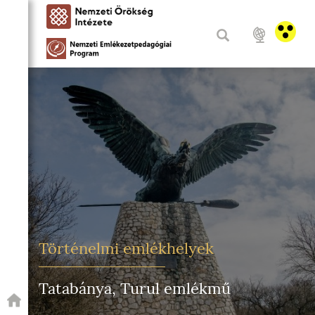
Történelmi emlékhelyek
Tatabánya, Turul emlékmű