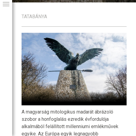
TATABÁNYA
GIAI PROGRAM
A magyarság mitologikus madarát ábrázoló
szobor a honfoglalás ezredik évfordulója
alkalmából felállított millenniumi emlékművek
egyike. Az Európa egyik legnagyobb