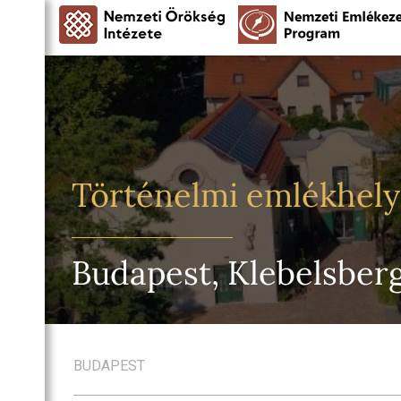
Történelmi emlékhel
Budapest, Klebelsber
BUDAPEST