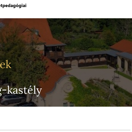
yek
g-kastély