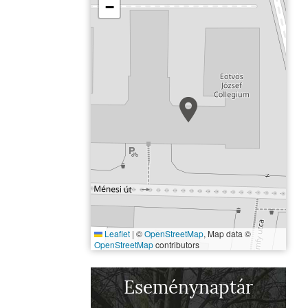
−
Leaflet
|
©
OpenStreetMap
, Map data ©
OpenStreetMap
contributors
Eötvös József Collegi
Eseménynaptár