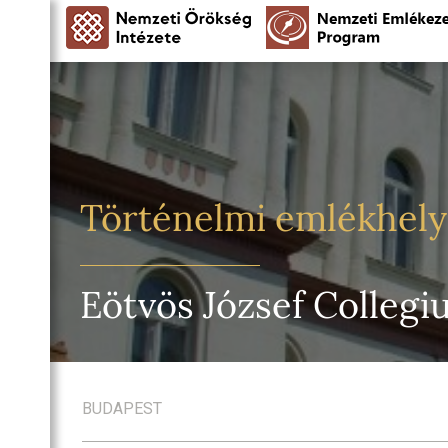
Történelmi emlékhel
Eötvös József Collegi
BUDAPEST