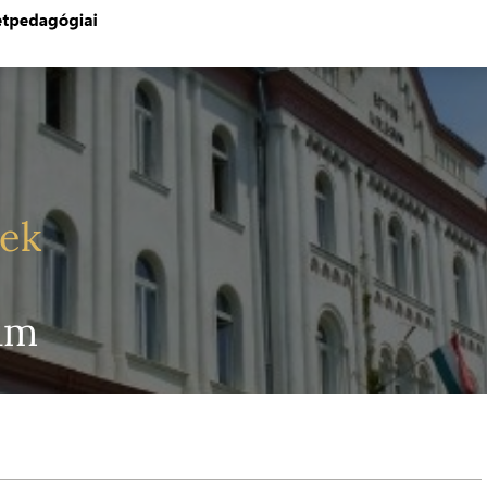
yek
um