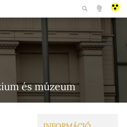
HU
/
E
ázium és múzeum
INFORMÁCIÓ