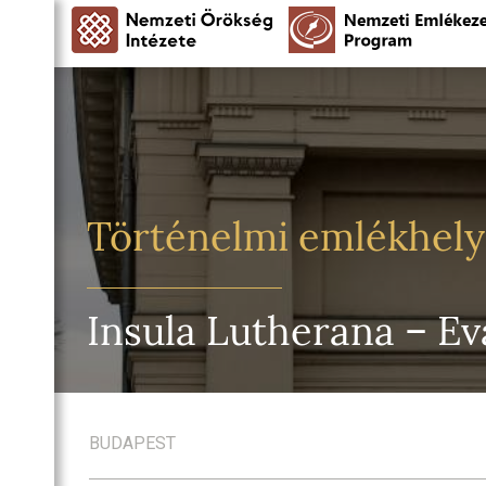
Történelmi emlékhel
Insula Lutherana – E
BUDAPEST