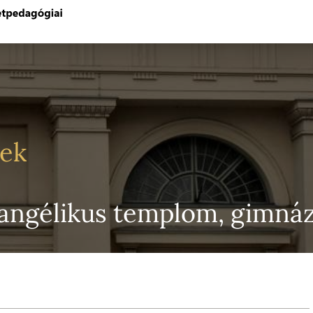
yek
vangélikus templom, gimn