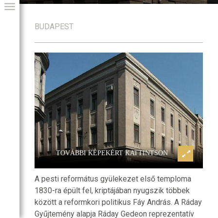
BUDAPEST
plom és Ráday
Kálvin téri református templom és
GIAI PROGRAM
Gyűjtemény
TOVÁBBI KÉPEKÉRT KATTINTSON
A pesti református gyülekezet első temploma
1830-ra épült fel, kriptájában nyugszik többek
között a reformkori politikus Fáy András. A Ráday
Gyűjtemény alapja Ráday Gedeon reprezentatív