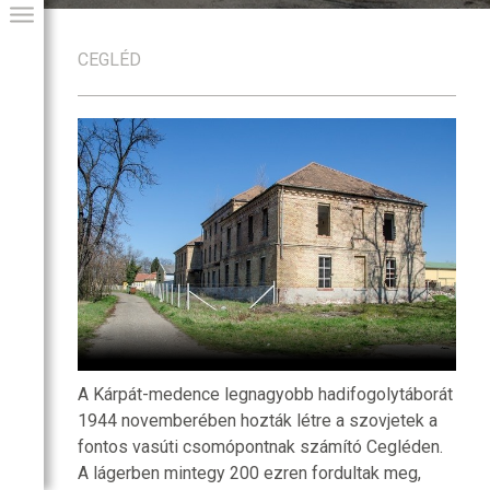
CEGLÉD
GIAI PROGRAM
A Kárpát-medence legnagyobb hadifogolytáborát
1944 novemberében hozták létre a szovjetek a
fontos vasúti csomópontnak számító Cegléden.
A lágerben mintegy 200 ezren fordultak meg,