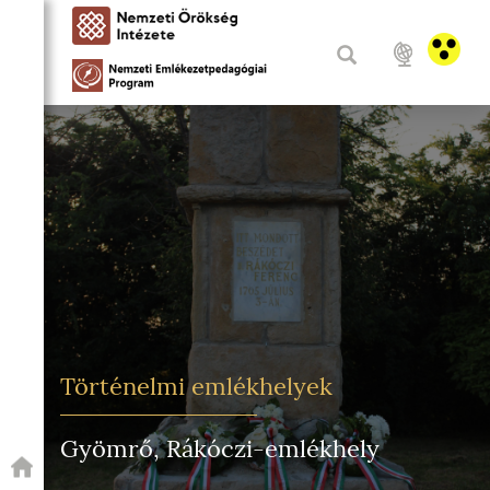
Történelmi emlékhelyek
Gyömrő, Rákóczi-emlékhely