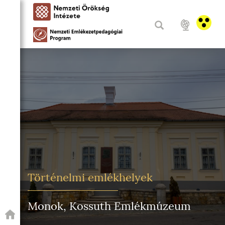
Történelmi emlékhelyek
Monok, Kossuth Emlékmúzeum