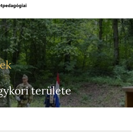
yek
gykori területe