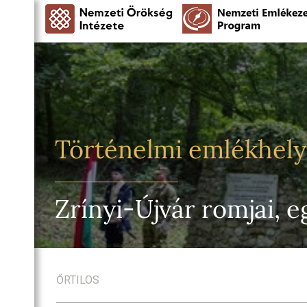
Történelmi emlékhel
Zrínyi-Újvár romjai, e
ŐRTILOS