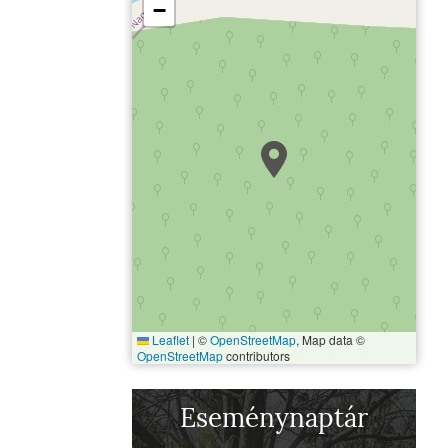
−
Leaflet
|
©
OpenStreetMap
, Map data ©
OpenStreetMap
contributors
Eseménynaptár