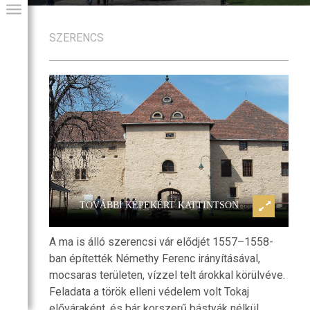
SZERENCS
GIAI PROGRAM
TOVÁBBI KÉPEKÉRT KATTINTSON
A ma is álló szerencsi vár elődjét 1557–1558-
ban építették Némethy Ferenc irányításával,
mocsaras területen, vízzel telt árokkal körülvéve.
Feladata a török elleni védelem volt Tokaj
előváraként, és bár korszerű bástyák nélkül