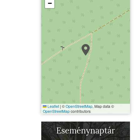
−
Leaflet
|
©
OpenStreetMap
, Map data ©
OpenStreetMap
contributors
Eseménynaptár