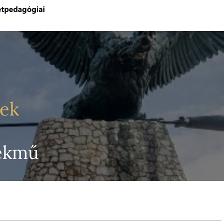
yek
lékmű