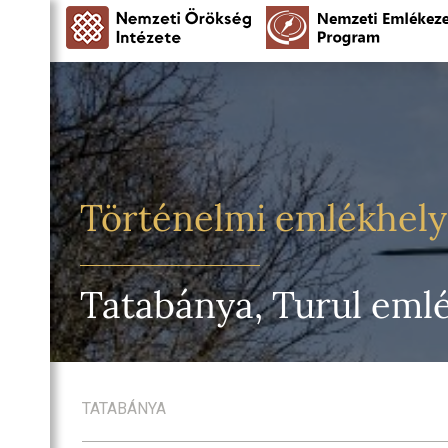
Történelmi emlékhel
Tatabánya, Turul em
TATABÁNYA