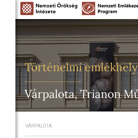
Történelmi emlékhel
Várpalota, Trianon 
VÁRPALOTA