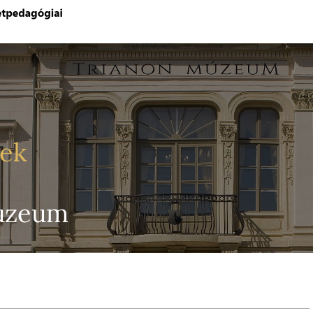
yek
Múzeum