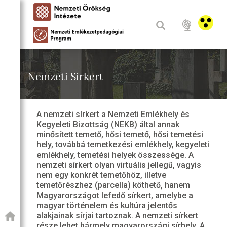
Nemzeti Sírkert
A nemzeti sírkert a Nemzeti Emlékhely és
Kegyeleti Bizottság (NEKB) által annak
minősített temető, hősi temető, hősi temetési
hely, továbbá temetkezési emlékhely, kegyeleti
emlékhely, temetési helyek összessége. A
nemzeti sírkert olyan virtuális jellegű, vagyis
nem egy konkrét temetőhöz, illetve
temetőrészhez (parcella) köthető, hanem
Magyarországot lefedő sírkert, amelybe a
magyar történelem és kultúra jelentős
alakjainak sírjai tartoznak. A nemzeti sírkert
része lehet bármely magyarországi sírhely. A