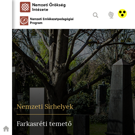
Nemzeti Sírhelyek
Farkasréti temető