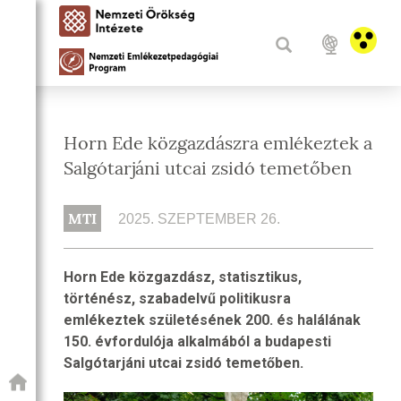
Horn Ede közgazdászra emlékeztek a
Salgótarjáni utcai zsidó temetőben
MTI
2025. SZEPTEMBER 26.
Horn Ede közgazdász, statisztikus,
történész, szabadelvű politikusra
emlékeztek születésének 200. és halálának
150. évfordulója alkalmából a budapesti
Salgótarjáni utcai zsidó temetőben.