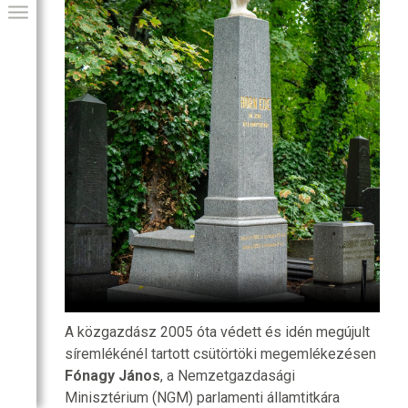
GIAI PROGRAM
A közgazdász 2005 óta védett és idén megújult
síremlékénél tartott csütörtöki megemlékezésen
Fónagy János
, a Nemzetgazdasági
Minisztérium (NGM) parlamenti államtitkára