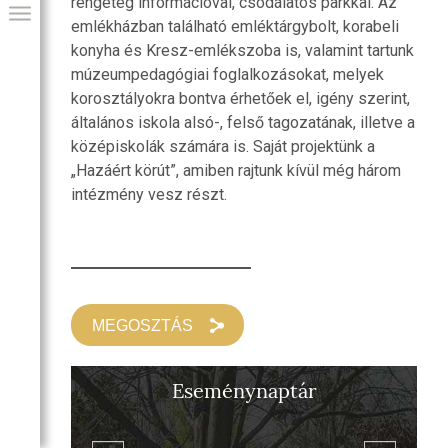
rengeteg információval, csodálatos parkkal. Az
emlékházban található emléktárgybolt, korabeli
konyha és Kresz-emlékszoba is, valamint tartunk
múzeumpedagógiai foglalkozásokat, melyek
korosztályokra bontva érhetőek el, igény szerint,
általános iskola alsó-, felső tagozatának, illetve a
középiskolák számára is. Saját projektünk a
„Hazáért körút”, amiben rajtunk kívül még három
intézmény vesz részt.
GIAI PROGRAM
MEGOSZTÁS
Eseménynaptár