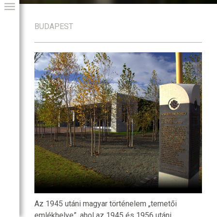
BUDAPEST
GIAI PROGRAM
Az 1945 utáni magyar történelem „temetői
emlékhelye”, ahol az 1945 és 1956 utáni