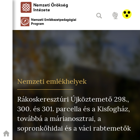
Nemzeti emlékhelyek
Rákoskeresztúri Újköztemető 298.,
300. és 301. parcella és a Kisfogház,
továbbá a márianosztrai, a
sopronkőhidai és a váci rabtemetők