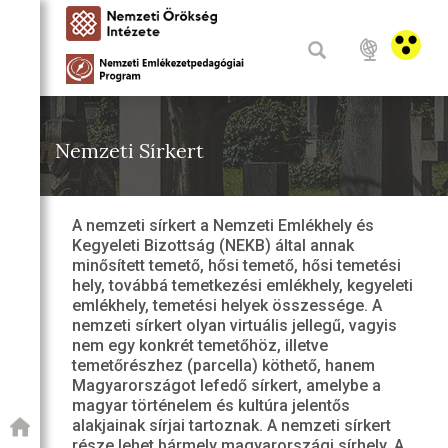
Nemzeti Sírkert
A nemzeti sírkert a Nemzeti Emlékhely és
Kegyeleti Bizottság (NEKB) által annak
minősített temető, hősi temető, hősi temetési
hely, továbbá temetkezési emlékhely, kegyeleti
emlékhely, temetési helyek összessége. A
nemzeti sírkert olyan virtuális jellegű, vagyis
nem egy konkrét temetőhöz, illetve
temetőrészhez (parcella) köthető, hanem
Magyarországot lefedő sírkert, amelybe a
magyar történelem és kultúra jelentős
alakjainak sírjai tartoznak. A nemzeti sírkert
része lehet bármely magyarországi sírhely. A