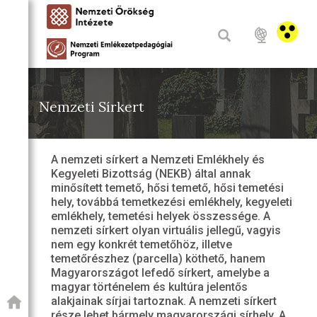
Nemzeti Sírkert
A nemzeti sírkert a Nemzeti Emlékhely és
Kegyeleti Bizottság (NEKB) által annak
minősített temető, hősi temető, hősi temetési
hely, továbbá temetkezési emlékhely, kegyeleti
emlékhely, temetési helyek összessége. A
nemzeti sírkert olyan virtuális jellegű, vagyis
nem egy konkrét temetőhöz, illetve
temetőrészhez (parcella) köthető, hanem
Magyarországot lefedő sírkert, amelybe a
magyar történelem és kultúra jelentős
alakjainak sírjai tartoznak. A nemzeti sírkert
része lehet bármely magyarországi sírhely. A