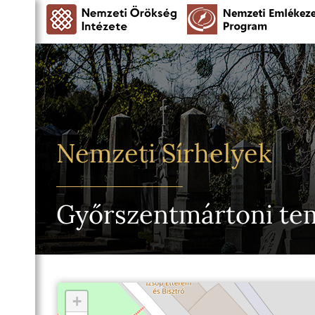
Nemzeti Sírhelyek
Győrszentmártoni te
+