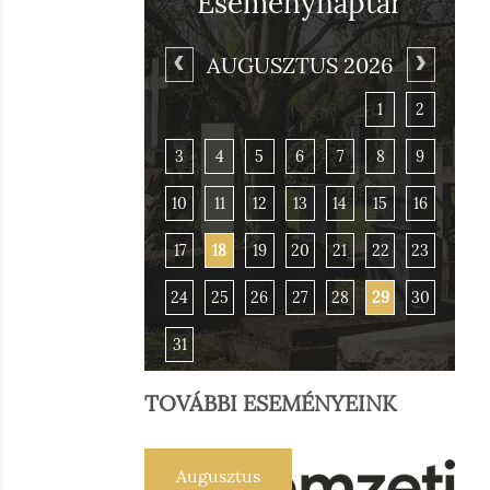
Eseménynaptár
AUGUSZTUS 2026
1
2
3
4
5
6
7
8
9
10
11
12
13
14
15
16
17
18
19
20
21
22
23
24
25
26
27
28
29
30
31
TOVÁBBI ESEMÉNYEINK
Augusztus