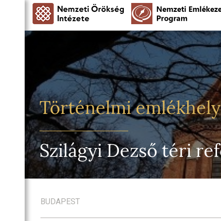
Történelmi emlékhel
Szilágyi Dezső téri r
BUDAPEST