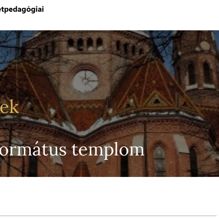
yek
eformátus templom