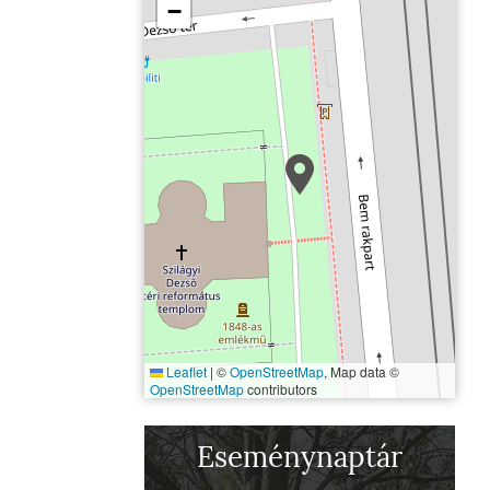
−
Leaflet
|
©
OpenStreetMap
, Map data ©
OpenStreetMap
contributors
Szilágyi Dezső téri reformátu
Eseménynaptár