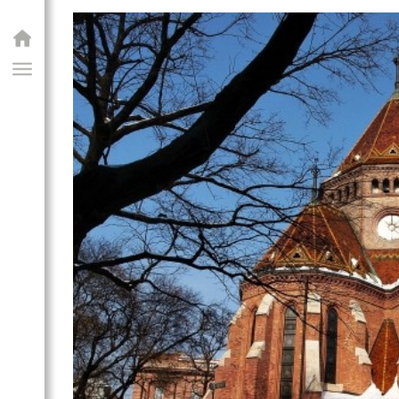
GIAI PROGRAM
rmátus templom