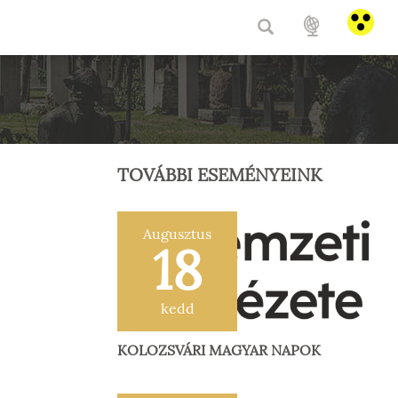
HU
/
E
TOVÁBBI ESEMÉNYEINK
Augusztus
18
kedd
KOLOZSVÁRI MAGYAR NAPOK