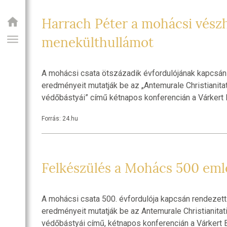
Harrach Péter a mohácsi vészh
menekülthullámot
A mohácsi csata ötszázadik évfordulójának kapcsán
eredményeit mutatják be az „Antemurale Christianit
védőbástyái” című kétnapos konferencián a Várkert 
Forrás: 24.hu
GIAI PROGRAM
Felkészülés a Mohács 500 eml
A mohácsi csata 500. évfordulója kapcsán rendezet
eredményeit mutatják be az Antemurale Christianita
védőbástyái című, kétnapos konferencián a Várkert 