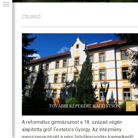
CSURGÓ
llégium és
Csurgó, a református kollégium
GIAI PROGRAM
nagykönyvtár
TOVÁBBI KÉPEKÉRT KATTINTSON
A református gimnáziumot a 18. század végén
alapította gróf Festetics György. Az intézmény
megszervezését a népi felvilágosodás kiemelkedő