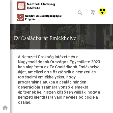
Év Családbarát Emlékhelye
A Nemzeti Örökség Intézete és a
Nagycsaládosok Országos Egyesülete 2023-
ban alapította az Év Családbarát Emlékhelye
díjat, amellyel arra ösztönzik a nemzeti és
történelmi emlékhelyeket, hogy
programkínálatukba a család minden
generációja számára vonzó elemeket
építsenek be, hiszen közösen vallják, hogy a
nemzeti identitásra való nevelés bölcsője a
család.