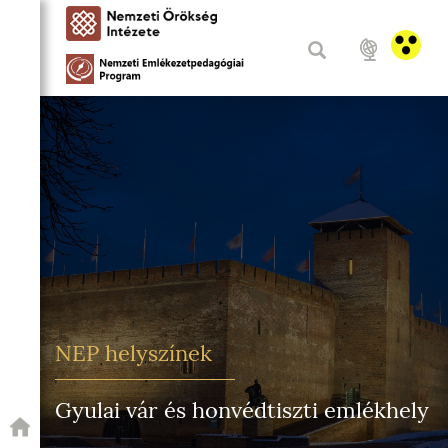
NEP helyszínek
Gyulai vár és honvédtiszti emlékhely