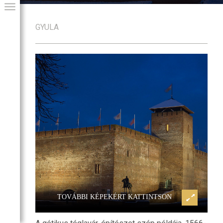
GYULA
i emlékhely
Gyulai vár és honvédtiszti emlék
GIAI PROGRAM
TOVÁBBI KÉPEKÉRT KATTINTSON